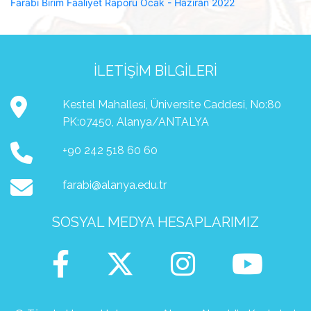
Farabi Birim Faaliyet Raporu Ocak - Haziran 2022
İLETIŞIM BILGILERI
Kestel Mahallesi, Üniversite Caddesi, No:80
PK:07450, Alanya/ANTALYA
+90 242 518 60 60
farabi@alanya.edu.tr
SOSYAL MEDYA HESAPLARIMIZ