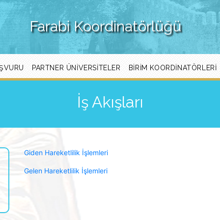
Farabi Koordinatörlüğü
ŞVURU
PARTNER ÜNIVERSITELER
BIRIM KOORDINATÖRLERI
İş Akışları
Giden Hareketlilik İşlemleri
Gelen Hareketlilik İşlemleri