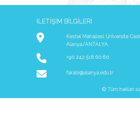
İLETIŞIM BILGILERI
Kestel Mahallesi, Üniversite Ca
Alanya/ANTALYA
+90 242 518 60 60
farabi@alanya.edu.tr
© Tüm hakları sak