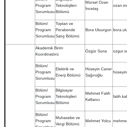
Mürsel Ozan
Program
Teknolojileri
ozan.in
İncetaş
Sorumlusu
Bölümü
Bölüm/
Toptan ve
Program
Perakende
Bora Uluurgun
bora.ul
Sorumlusu
Satış Bölümü
Akademik Birim
Özgür Suna
ozgur.s
Koordinatörü
Bölüm/
Elektrik ve
Hüseyin Caner
Program
hüseyin
Enerji Bölümü
Sağıroğlu
Sorumlusu
Bölüm/
Bilgisayar
Mehmet Fatih
Program
Teknolojileri
fatih.k
Kaftancı
Sorumlusu
Bölümü
Bölüm/
Muhasebe ve
Program
Mehmet Yolcu
mehmet
Vergi Bölümü