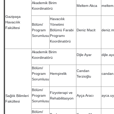
Akademik Birim
Meltem Akca
meltem
Koordinatörü
Gazipaşa
Havacılık
Havacılık
Bölüm/
Yönetimi
Fakültesi
Program
Bölümü Farabi
Deniz Macit
deniz.m
Sorumlusu
Programı
Koordinatörü
Akademik Birim
Dijle Ayar
dijle.a
Koordinatörü
Bölüm/
Candan
Program
Hemşirelik
candan.
Terzioğlu
Sorumlusu
Bölüm/
Fizyoterapi ve
Program
Ayça Aracı
ayca.u
Sağlık Bilimleri
Rehabilitasyon
Sorumlusu
Fakültesi
Bölüm/