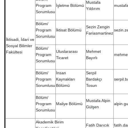
Mustafa
Program
İşletme Bölümü
mustafa
Yıldırım
Sorumlusu
Bölüm/
Sezin Zengin
Program
İktisat Bölümü
sezin.z
Fariasmartinez
Sorumlusu
İktisadi, İdari ve
Sosyal Bilimler
Bölüm/
Uluslararası
Mehmet
Fakültesi
Program
mehmet.
Ticaret
Bayırlı
Sorumlusu
Bölüm/
İnsan
Serpil
Program
Kaynakları
Bardakçı
serpil.
Sorumlusu
Bölümü
Tosun
Bölüm/
Mustafa Alpin
Program
Maliye Bölümü
alpin.g
Gülşen
Sorumlusu
Akademik Birim
Fatih Darıcık
fatih.d