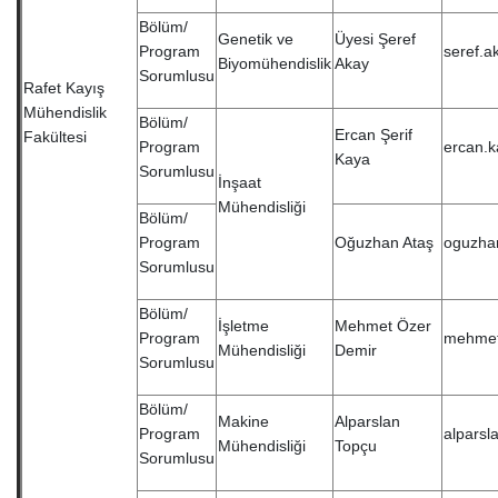
Bölüm/
Genetik ve
Üyesi Şeref
Program
seref.a
Biyomühendislik
Akay
Sorumlusu
Rafet Kayış
Mühendislik
Bölüm/
Ercan Şerif
Fakültesi
Program
ercan.k
Kaya
Sorumlusu
İnşaat
Mühendisliği
Bölüm/
Program
Oğuzhan Ataş
oguzha
Sorumlusu
Bölüm/
İşletme
Mehmet Özer
Program
mehmet
Mühendisliği
Demir
Sorumlusu
Bölüm/
Makine
Alparslan
Program
alparsl
Mühendisliği
Topçu
Sorumlusu