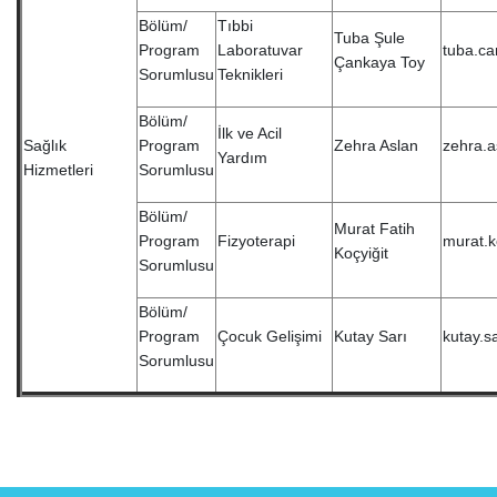
Bölüm/
Tıbbi
Tuba Şule
Program
Laboratuvar
tuba.ca
Çankaya Toy
Sorumlusu
Teknikleri
Bölüm/
İlk ve Acil
Sağlık
Program
Zehra Aslan
zehra.a
Yardım
Hizmetleri
Sorumlusu
Bölüm/
Murat Fatih
Program
Fizyoterapi
murat.k
Koçyiğit
Sorumlusu
Bölüm/
Program
Çocuk Gelişimi
Kutay Sarı
kutay.s
Sorumlusu