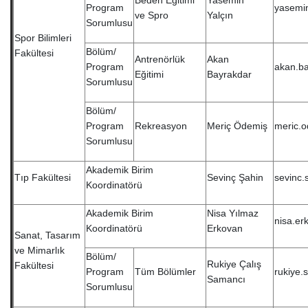
Beden Eğitimi
Yasemin
Program
yasemin
ve Spro
Yalçın
Sorumlusu
Spor Bilimleri
Bölüm/
Fakültesi
Antrenörlük
Akan
Program
akan.ba
Eğitimi
Bayrakdar
Sorumlusu
Bölüm/
Program
Rekreasyon
Meriç Ödemiş
meric.o
Sorumlusu
Akademik Birim
Tıp Fakültesi
Sevinç Şahin
sevinc.
Koordinatörü
Akademik Birim
Nisa Yılmaz
nisa.er
Koordinatörü
Erkovan
Sanat, Tasarım
ve Mimarlık
Bölüm/
Rukiye Çalış
Fakültesi
Program
Tüm Bölümler
rukiye.
Samancı
Sorumlusu