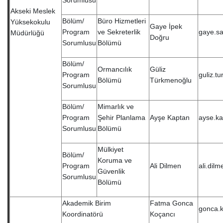
Sorumlusu
Akseki Meslek
Bölüm/
Büro Hizmetleri
Yüksekokulu
Gaye İpek
Program
ve Sekreterlik
gaye.sa
Müdürlüğü
Doğru
Sorumlusu
Bölümü
Bölüm/
Ormancılık
Güliz
Program
guliz.t
Bölümü
Türkmenoğlu
Sorumlusu
Bölüm/
Mimarlık ve
Program
Şehir Planlama
Ayşe Kaptan
ayse.ka
Sorumlusu
Bölümü
Mülkiyet
Bölüm/
Koruma ve
Program
Ali Dilmen
ali.dil
Güvenlik
Sorumlusu
Bölümü
Akademik Birim
Fatma Gonca
gonca.k
Koordinatörü
Koçancı