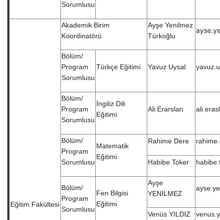
Sorumlusu
Akademik Birim
Ayşe Yenilmez
ayse.y
Koordinatörü
Türkoğlu
Bölüm/
Program
Türkçe Eğitimi
Yavuz Uysal
yavuz.u
Sorumlusu
Bölüm/
İngiliz Dili
Program
Ali Erarslan
ali.era
Eğitimi
Sorumlusu
Bölüm/
Rahime Dere
rahime.
Matematik
Program
Eğitimi
Sorumlusu
Habibe Toker
habibe.
Ayşe
Bölüm/
ayse.ye
Fen Bilgisi
YENİLMEZ
Program
Eğitimi
Eğitim Fakültesi
Sorumlusu
Venüs YILDIZ
venus.y