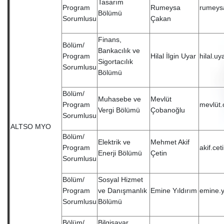
Tasarım
Program
Rumeysa
rumeys
Bölümü
Sorumlusu
Çakan
Finans,
Bölüm/
Bankacılık ve
Program
Hilal İlgin Uyar
hilal.u
Sigortacılık
Sorumlusu
Bölümü
Bölüm/
Muhasebe ve
Mevlüt
Program
mevlüt.
Vergi Bölümü
Çobanoğlu
Sorumlusu
ALTSO MYO
Bölüm/
Elektrik ve
Mehmet Akif
Program
akif.ce
Enerji Bölümü
Çetin
Sorumlusu
Bölüm/
Sosyal Hizmet
Program
ve Danışmanlık
Emine Yıldırım
emine.y
Sorumlusu
Bölümü
Bölüm/
Bilgisayar