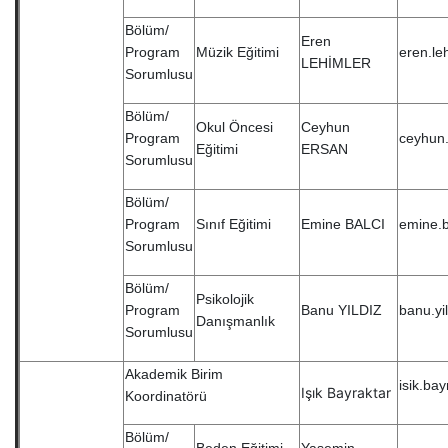
Bölüm/
Eren
Program
Müzik Eğitimi
eren.le
LEHİMLER
Sorumlusu
Bölüm/
Okul Öncesi
Ceyhun
Program
ceyhun
Eğitimi
ERSAN
Sorumlusu
Bölüm/
Program
Sınıf Eğitimi
Emine BALCI
emine.b
Sorumlusu
Bölüm/
Psikolojik
Program
Banu YILDIZ
banu.yi
Danışmanlık
Sorumlusu
Akademik Birim
isik.ba
Işık Bayraktar
Koordinatörü
Bölüm/