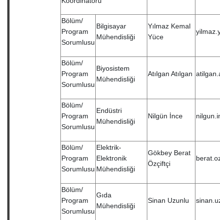
Koordinatörü
Bölüm/
Bilgisayar
Yılmaz Kemal
Program
yilmaz.
Mühendisliği
Yüce
Sorumlusu
Bölüm/
Biyosistem
Program
Atılgan Atılgan
atilgan
Mühendisliği
Sorumlusu
Bölüm/
Endüstri
Program
Nilgün İnce
nilgun.
Mühendisliği
Sorumlusu
Bölüm/
Elektrik-
Gökbey Berat
Program
Elektronik
berat.o
Özçiftçi
Sorumlusu
Mühendisliği
Bölüm/
Gıda
Program
Sinan Uzunlu
sinan.u
Mühendisliği
Sorumlusu