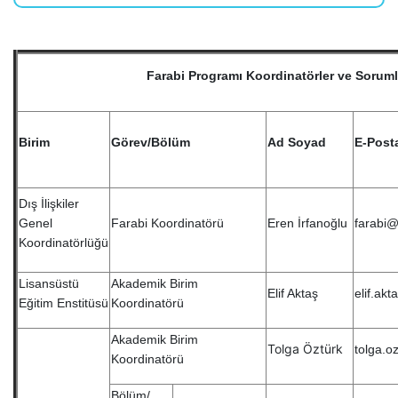
Farabi Programı Koordinatörler ve Soruml
Birim
Görev/Bölüm
Ad Soyad
E-Post
Dış İlişkiler
Genel
Farabi Koordinatörü
Eren İrfanoğlu
farabi@
Koordinatörlüğü
Lisansüstü
Akademik Birim
Elif Aktaş
elif.ak
Eğitim Enstitüsü
Koordinatörü
Akademik Birim
Tolga Öztürk
tolga.o
Koordinatörü
Bölüm/