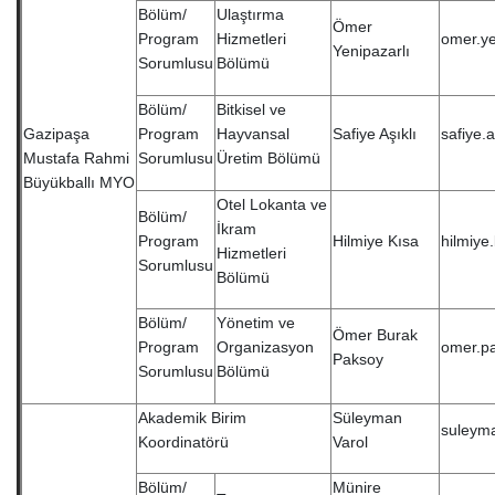
Bölüm/
Ulaştırma
Ömer
Program
Hizmetleri
omer.ye
Yenipazarlı
Sorumlusu
Bölümü
Bölüm/
Bitkisel ve
Gazipaşa
Program
Hayvansal
Safiye Aşıklı
safiye.
Mustafa Rahmi
Sorumlusu
Üretim Bölümü
Büyükballı MYO
Otel Lokanta ve
Bölüm/
İkram
Program
Hilmiye Kısa
hilmiye
Hizmetleri
Sorumlusu
Bölümü
Bölüm/
Yönetim ve
Ömer Burak
Program
Organizasyon
omer.p
Paksoy
Sorumlusu
Bölümü
Akademik Birim
Süleyman
suleyma
Koordinatörü
Varol
Bölüm/
Münire