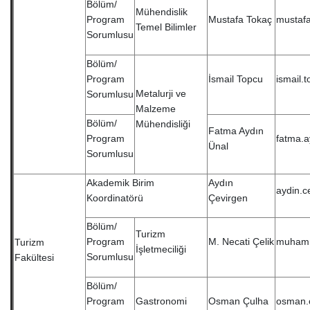
Bölüm/
Mühendislik
Program
Mustafa Tokaç
mustafa
Temel Bilimler
Sorumlusu
Bölüm/
Program
İsmail Topcu
ismail.
Metalurji ve
Sorumlusu
Malzeme
Bölüm/
Mühendisliği
Fatma Aydın
Program
fatma.a
Ünal
Sorumlusu
Akademik Birim
Aydın
aydin.c
Koordinatörü
Çevirgen
Bölüm/
Turizm
Program
M. Necati Çelik
muhamm
Turizm
İşletmeciliği
Sorumlusu
Fakültesi
Bölüm/
Program
Gastronomi
Osman Çulha
osman.