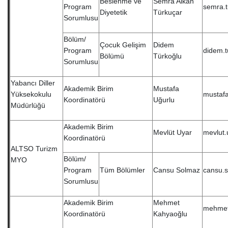
Beslenme ve
Semra Alkan
Program
semra.t
Diyetetik
Türkuçar
Sorumlusu
Bölüm/
Çocuk Gelişim
Didem
Program
didem.t
Bölümü
Türkoğlu
Sorumlusu
Yabancı Diller
Akademik Birim
Mustafa
Yüksekokulu
mustafa
Koordinatörü
Uğurlu
Müdürlüğü
Akademik Birim
Mevlüt Uyar
mevlut.
Koordinatörü
ALTSO Turizm
Bölüm/
MYO
Program
Tüm Bölümler
Cansu Solmaz
cansu.
Sorumlusu
Akademik Birim
Mehmet
mehmet
Koordinatörü
Kahyaoğlu