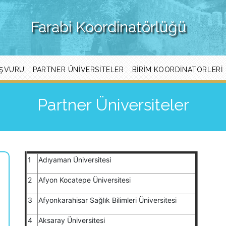
Farabi Koordinatörlüğü
ŞVURU
PARTNER ÜNIVERSITELER
BIRIM KOORDINATÖRLERI
Partner Üniversiteler
1
Adıyaman Üniversitesi
2
Afyon Kocatepe Üniversitesi
3
Afyonkarahisar Sağlık Bilimleri Üniversitesi
4
Aksaray Üniversitesi