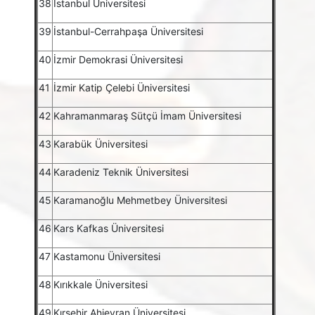
38
İstanbul Üniversitesi
39
İstanbul-Cerrahpaşa Üniversitesi
40
İzmir Demokrasi Üniversitesi
41
İzmir Katip Çelebi Üniversitesi
42
Kahramanmaraş Sütçü İmam Üniversitesi
43
Karabük Üniversitesi
44
Karadeniz Teknik Üniversitesi
45
Karamanoğlu Mehmetbey Üniversitesi
46
Kars Kafkas Üniversitesi
47
Kastamonu Üniversitesi
48
Kırıkkale Üniversitesi
49
Kırşehir Ahievran Üniversitesi