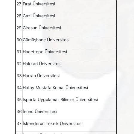
27
Fırat Üniversitesi
28
Gazi Üniversitesi
29
Giresun Üniversitesi
30
Gümüşhane Üniversitesi
31
Hacettepe Üniversitesi
32
Hakkari Üniversitesi
33
Harran Üniversitesi
34
Hatay Mustafa Kemal Üniversitesi
35
Isparta Uygulamalı Bilimler Üniversitesi
36
İnönü Üniversitesi
37
İskenderun Teknik Üniversitesi